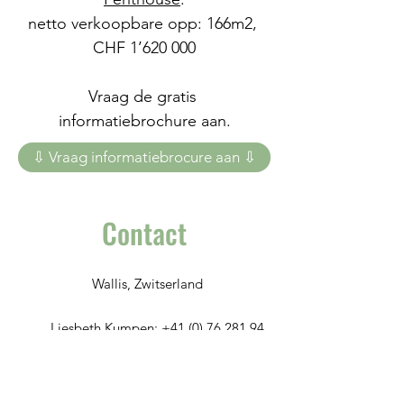
netto verkoopbare opp: 166m2, 
CHF 1’620 000
Vraag de gratis 
informatiebrochure aan.
⇩ Vraag informatiebrocure aan ⇩
Contact
Wallis, Zwitserland
Liesbeth Kumpen:
+41 (0) 76 281 94
15
info@kumpenconcept.be